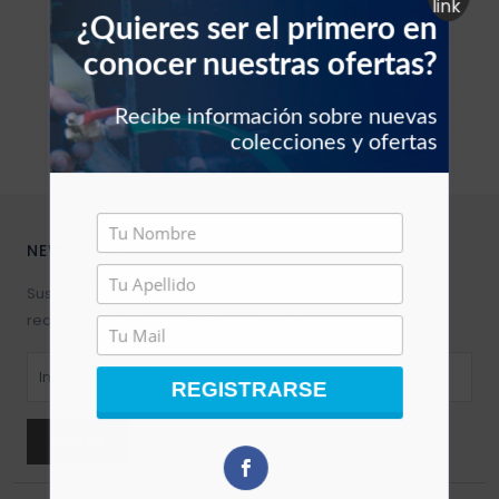
Murano 40mm
¿Quieres ser el primero en
Filtros vehículos
Carbones
conocer nuestras ofertas?
Abrazaderas vehículos
Recibe información sobre nuevas
colecciones y ofertas
Manguera vehículos
Motor vehículos
NEWSLETTER
Pernos vehículo
Suscríbete para descubrir nuevos productos,
Polea templador
recomendaciones y ofertas exclusivas.
Presostato vehículos
REGISTRARSE
Rejilla vehículo
ENVIAR
Relay vehículos