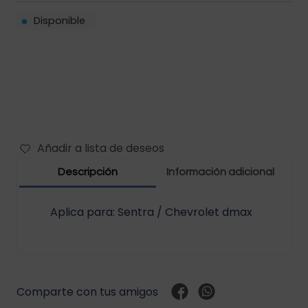
Disponible
Filtros vehículos
Carbones
Abrazaderas vehículos
Manguera vehículos
Motor vehículos
Añadir a lista de deseos
Pernos vehículo
Descripción
Información adicional
Polea templador
Aplica para: Sentra / Chevrolet dmax
Presostato vehículos
Rejilla vehículo
Comparte con tus amigos
Relay vehículos