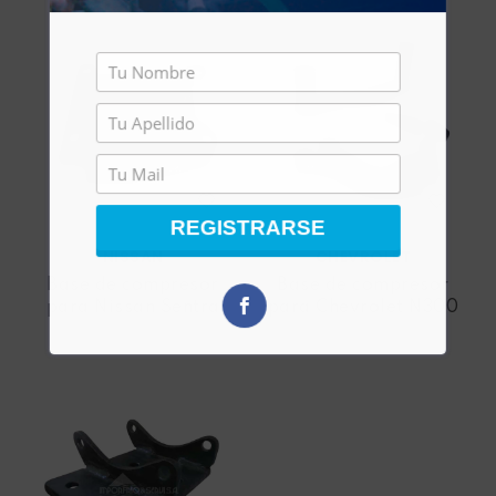
REGISTRARSE
NISSAN
CHEVROLET
Base de compresor
Base de compresor
para Nissan Sentra
para Chevrolet N300