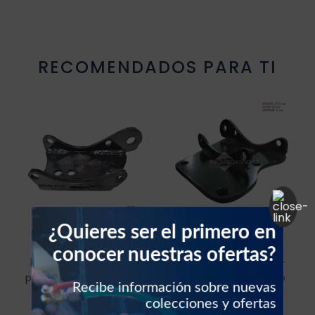
Resistencia blower
RECOMENDADOS PARA TI
Sello vehículos
Sensores vehículos
Válvulas vehículos
Switch vehículos
¿Quieres ser el primero en
CHEVROLET
DAEWOO
conocer nuestras ofertas?
Base de compresor
Base de compresor
para Chevrolet Swift
para Daewoo Cielo
Recibe información sobre nuevas
colecciones y ofertas