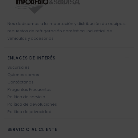
Resistencia blower
Nos dedicamos a la importación y distribución de equipos,
Sello vehículos
repuestos de refrigeración doméstica, industrial, de
vehículos y accesorios.
Sensores vehículos
ENLACES DE INTERÉS
Válvulas vehículos
Sucursales
Quienes somos
Switch vehículos
Contáctanos
Preguntas Frecuentes
Política de servicio
Política de devoluciones
Política de privacidad
SERVICIO AL CLIENTE