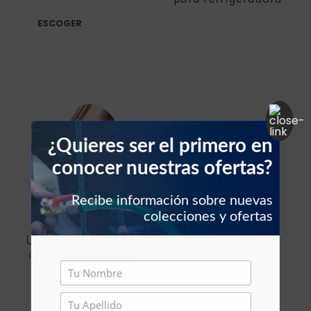
para refrigeradora
Filtros vehículos
Carbones
ESCOGER
Abrazaderas vehículos
Manguera vehículos
Motor vehículos
¿Quieres ser el primero en
Pernos vehículo
conocer nuestras ofertas?
Polea templador
Recibe información sobre nuevas
colecciones y ofertas
UNIVERSAL
Presostato vehículos
Unión de cobre para
aire acondicionado
Rejilla vehículo
Relay vehículos