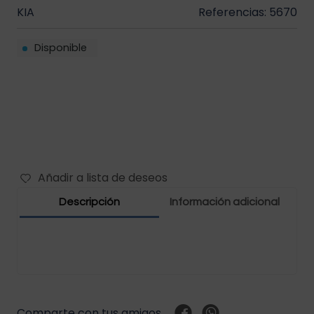
KIA
Referencias: 5670
Filtros vehículos
Carbones
Disponible
Abrazaderas vehículos
Manguera vehículos
Motor vehículos
Pernos vehículo
Añadir a lista de deseos
Polea templador
Descripción
Información adicional
Presostato vehículos
Rejilla vehículo
Relay vehículos
Comparte con tus amigos