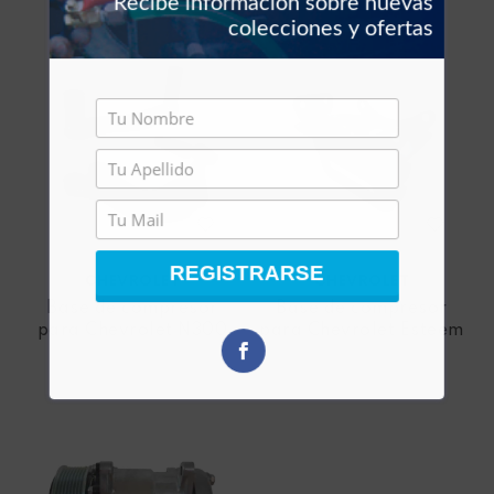
Recibe información sobre nuevas
colecciones y ofertas
REGISTRARSE
CHEVROLET
CHEVROLET
Base de compresor
Base de compresor
para Chevrolet N300
para Chevrolet Esteem