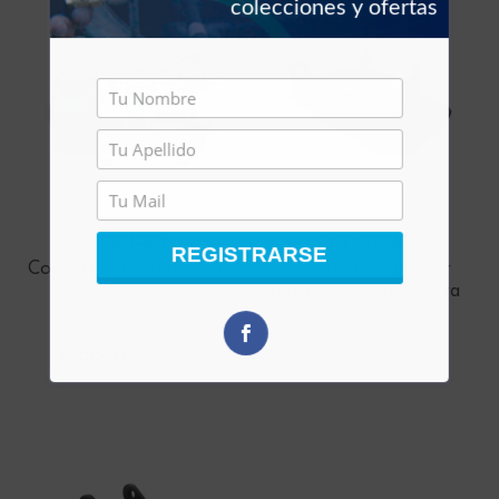
colecciones y ofertas
SANDEN
CHEVROLET
REGISTRARSE
Compresor Sanden 508
Base de compresor
para Chevrolet Astra
ESCOGER