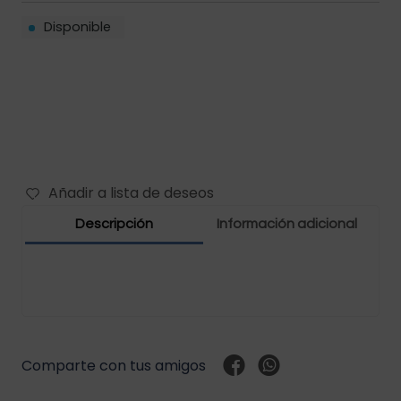
Disponible
Filtros vehículos
Carbones
Abrazaderas vehículos
Manguera vehículos
Motor vehículos
Añadir a lista de deseos
Pernos vehículo
Descripción
Información adicional
Polea templador
Presostato vehículos
Rejilla vehículo
Comparte con tus amigos
Relay vehículos