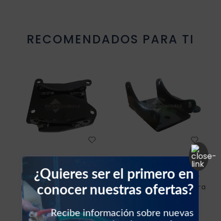
Resistencia blower
RECOMENDADOS PARA TI
Sello vehículos
Sensores vehículos
Válvulas vehículos
Switch vehículos
NISSAN
CHEVROLET
¿Quieres ser el primero en
Base de compresor
Base de compresor
conocer nuestras ofertas?
para Nissan Sentra
para Chevrolet Vitara
Recibe información sobre nuevas