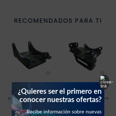
Resistencia blower
RECOMENDADOS PARA TI
Sello vehículos
Sensores vehículos
Válvulas vehículos
Switch vehículos
CHEVROLET
CHEVROLET
¿Quieres ser el primero en
Base de compresor
Base de compresor
conocer nuestras ofertas?
para Chevrolet Vitara
para Chevrolet Esteem
Recibe información sobre nuevas