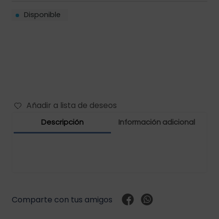
Disponible
Filtros vehículos
Carbones
Abrazaderas vehículos
Manguera vehículos
Motor vehículos
Añadir a lista de deseos
Pernos vehículo
Descripción
Información adicional
Polea templador
Presostato vehículos
Rejilla vehículo
Comparte con tus amigos
Relay vehículos