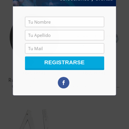
REGISTRARSE
UNIVERSAL
UNIVERSAL
Rubatex 1/2 x 3/8 para
Cortina de aire 110
aire acondicionado
voltios con control
remoto