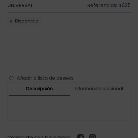
UNIVERSAL
Referencias: 4625
Filtros vehículos
Carbones
Disponible
Abrazaderas vehículos
Manguera vehículos
Motor vehículos
Pernos vehículo
Añadir a lista de deseos
Polea templador
Descripción
Información adicional
Presostato vehículos
Rejilla vehículo
Relay vehículos
Comparte con tus amigos