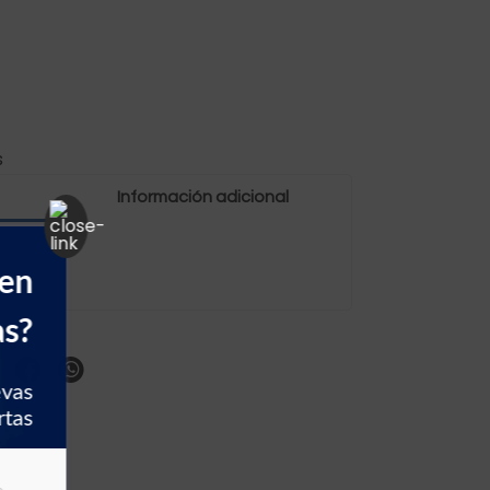
s
Información adicional
 en
as?
evas
rtas