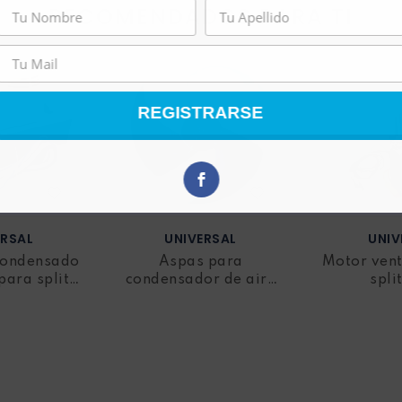
RECOMENDADOS PARA TI
REGISTRARSE
ERSAL
UNIVERSAL
UNIV
condensado
Aspas para
Motor vent
para split
condensador de aire
split
0v
acondicionado LG