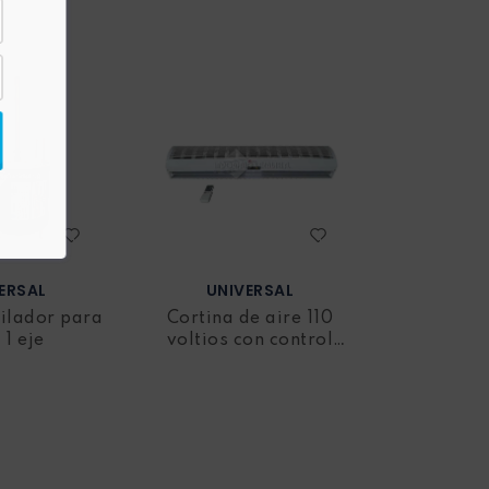
ERSAL
UNIVERSAL
ilador para
Cortina de aire 110
 1 eje
voltios con control
remoto