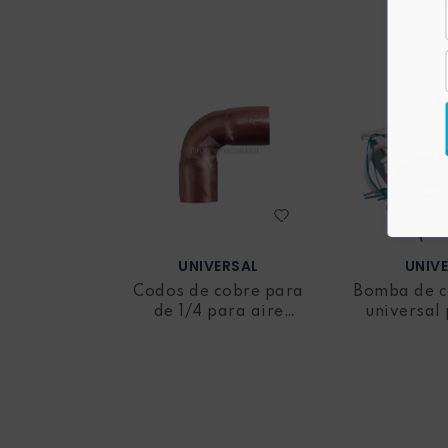
Manguera vehículos
Motor vehículos
Pernos vehículo
Polea templador
Presostato vehículos
UNIVERSAL
UNIV
Codos de cobre para
Bomba de 
Rejilla vehículo
de 1/4 para aire
universal 
acondicionado
22
Relay vehículos
Resistencia blower