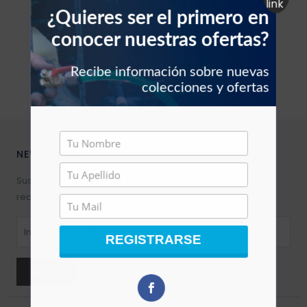
Duragas
¿Quieres ser el primero en
Filtros vehículos
Carbones
conocer nuestras ofertas?
Abrazaderas vehículos
Recibe información sobre nuevas
colecciones y ofertas
Manguera vehículos
Motor vehículos
NEWSLETTER
Pernos vehículo
Suscríbete para descubrir nuevos productos,
Polea templador
recomendaciones y ofertas exclusivas.
Presostato vehículos
REGISTRARSE
Rejilla vehículo
ENVIAR
Relay vehículos