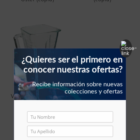
Oster (copia)
(copia)
Filtros vehículos
Carbones
Abrazaderas vehículos
Manguera vehículos
Motor vehículos
¿Quieres ser el primero en
conocer nuestras ofertas?
Pernos vehículo
Recibe información sobre nuevas
OSTER
Polea templador
colecciones y ofertas
Vaso de licuadora de
vidrio Oster
Presostato vehículos
Rejilla vehículo
Relay vehículos