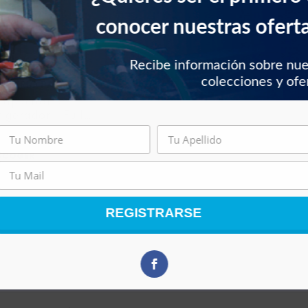
conocer nuestras ofert
Recibe información sobre nu
colecciones y ofe
ULLFRIO PARTS
Capacitor de
rigerador – Full
Frioparts
SCOGER
REGISTRARSE