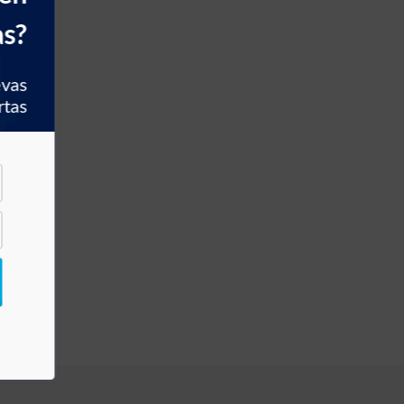
as?
evas
rtas