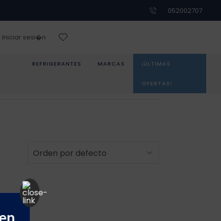
052002707
Iniciar sesi�n
REFRIGERANTES
MARCAS
¡ÚLTIMAS
OFERTAS!
 en