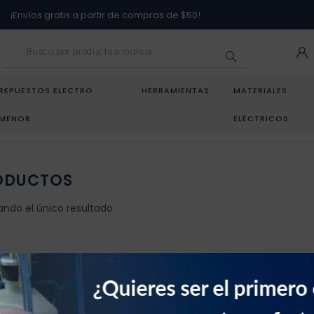
¡Envíos gratis a partir de compras de $50!
REPUESTOS ELECTRO
HERRAMIENTAS
MATERIALES
MENOR
ELÉCTRICOS
ODUCTOS
ando el único resultado
¿Quieres ser el primero