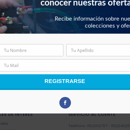
conocer nuestras ofert
Recibe información sobre nu
colecciones y ofe
ELECTROLUX
aja lavadora
Electrolux
REGISTRARSE
CES DE INTERÉS
SERVICIO AL CLIENTE
sales
Teléfono: 052002707 - 05204025