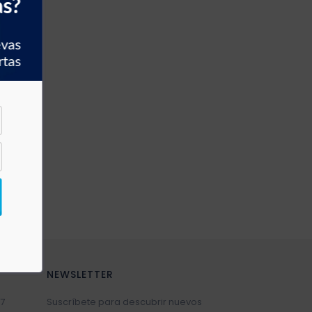
as?
evas
rtas
NEWSLETTER
7
Suscríbete para descubrir nuevos