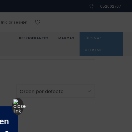
052002707
Iniciar sesi�n
REFRIGERANTES
MARCAS
¡ÚLTIMAS
OFERTAS!
 en