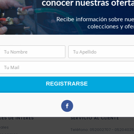
conocer nuestras ofert
Recibe información sobre nu
colecciones y ofe
MABE
llo de lavadora
Mabe 25.5cm
REGISTRARSE
CES DE INTERÉS
SERVICIO AL CLIENTE
sales
Teléfono: 052002707 - 05204025