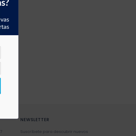
as?
evas
rtas
NEWSLETTER
7
Suscríbete para descubrir nuevos