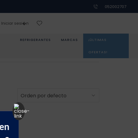
052002707
Iniciar sesi�n
REFRIGERANTES
MARCAS
¡ÚLTIMAS
OFERTAS!
 en