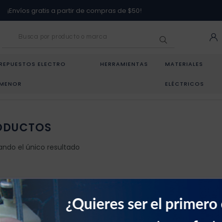
¡Envíos gratis a partir de compras de $50!
REPUESTOS ELECTRO
HERRAMIENTAS
MATERIALES
MENOR
ELÉCTRICOS
ODUCTOS
ando el único resultado
¿Quieres ser el primero