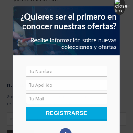
paralelo universal
para adaptar
Filtros vehículos
Carbones
¿Quieres ser el primero en
ESCOGER
Abrazaderas vehículos
conocer nuestras ofertas?
Manguera vehículos
Recibe información sobre nuevas
colecciones y ofertas
Motor vehículos
Pernos vehículo
NEWSLETTER
Polea templador
Suscríbete para descubrir nuevos productos,
Presostato vehículos
recomendaciones y ofertas exclusivas.
REGISTRARSE
Rejilla vehículo
Relay vehículos