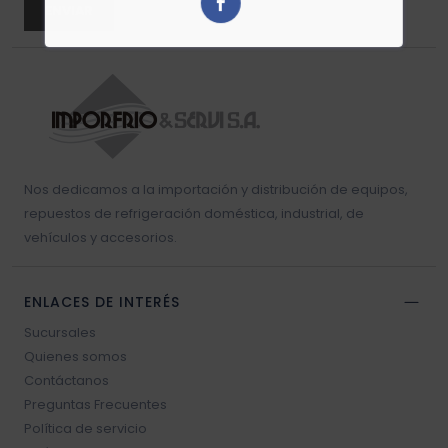
ENVIAR
Resistencia blower
Sello vehículos
Sensores vehículos
Nos dedicamos a la importación y distribución de equipos,
Válvulas vehículos
repuestos de refrigeración doméstica, industrial, de
vehículos y accesorios.
Switch vehículos
ENLACES DE INTERÉS
Sucursales
Quienes somos
Contáctanos
Preguntas Frecuentes
Política de servicio