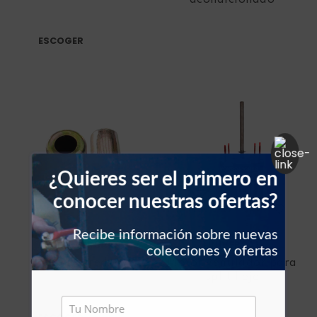
acondicionado
Filtros vehículos
Carbones
ESCOGER
Abrazaderas vehículos
Manguera vehículos
Motor vehículos
Pernos vehículo
¿Quieres ser el primero en
conocer nuestras ofertas?
Polea templador
Recibe información sobre nuevas
Presostato vehículos
UNIVERSAL
UNIVERSAL
colecciones y ofertas
Casquillo reducido
Motor ventilador para
Rejilla vehículo
split 1 eje
Relay vehículos