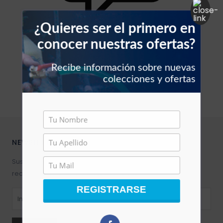
Filtros vehículos
Carbones
¿Quieres ser el primero en
Abrazaderas vehículos
conocer nuestras ofertas?
Manguera vehículos
Recibe información sobre nuevas
colecciones y ofertas
Motor vehículos
Pernos vehículo
NEWSLETTER
Polea templador
Suscríbete para descubrir nuevos productos,
Presostato vehículos
recomendaciones y ofertas exclusivas.
REGISTRARSE
Rejilla vehículo
Relay vehículos