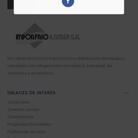
ENVIAR
Resistencia blower
Sello vehículos
Sensores vehículos
Nos dedicamos a la importación y distribución de equipos,
Válvulas vehículos
repuestos de refrigeración doméstica, industrial, de
vehículos y accesorios.
Switch vehículos
ENLACES DE INTERÉS
Sucursales
Quienes somos
Contáctanos
Preguntas Frecuentes
Política de servicio