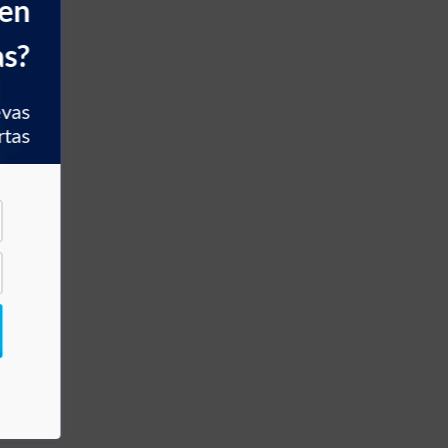
 en
as?
evas
rtas