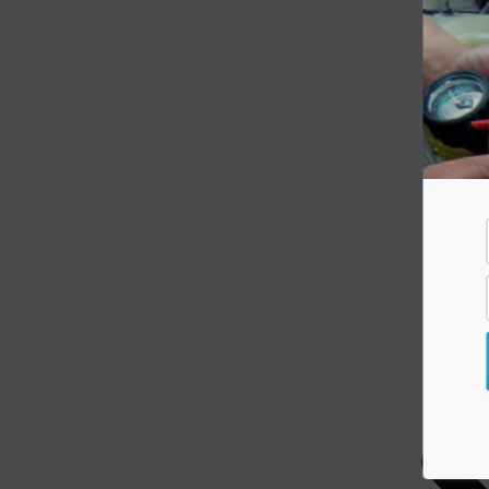
Manguera vehículos
Motor vehículos
Pernos vehículo
Polea templador
Presostato vehículos
Rejilla vehículo
Relay vehículos
Resistencia blower