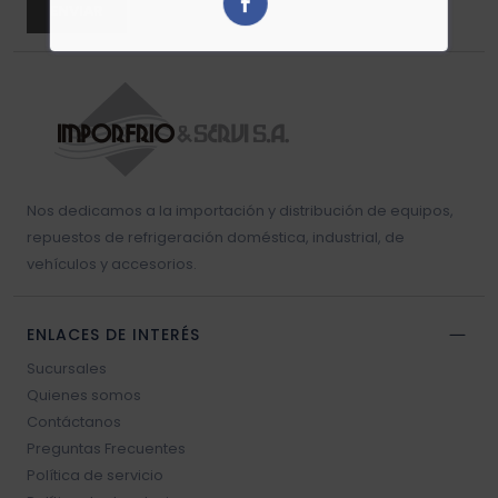
ENVIAR
Resistencia blower
Sello vehículos
Sensores vehículos
Nos dedicamos a la importación y distribución de equipos,
Válvulas vehículos
repuestos de refrigeración doméstica, industrial, de
vehículos y accesorios.
Switch vehículos
ENLACES DE INTERÉS
Sucursales
Quienes somos
Contáctanos
Preguntas Frecuentes
Política de servicio