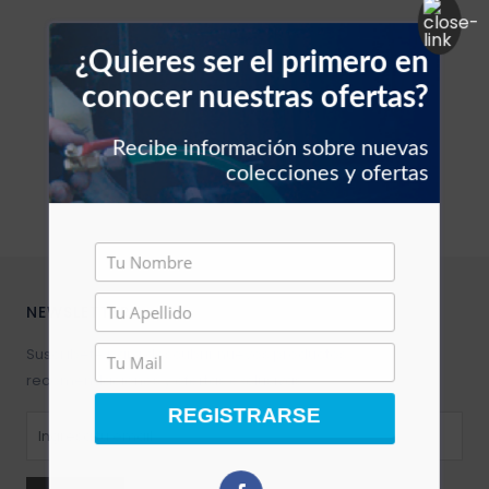
Filtros vehículos
Carbones
¿Quieres ser el primero en
Abrazaderas vehículos
conocer nuestras ofertas?
Manguera vehículos
Recibe información sobre nuevas
colecciones y ofertas
Motor vehículos
Pernos vehículo
NEWSLETTER
Polea templador
Suscríbete para descubrir nuevos productos,
Presostato vehículos
recomendaciones y ofertas exclusivas.
REGISTRARSE
Rejilla vehículo
Relay vehículos