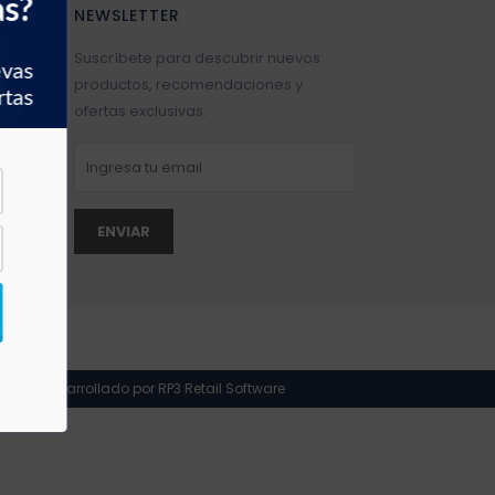
as?
NEWSLETTER
7
Suscríbete para descubrir nuevos
evas
productos, recomendaciones y
rtas
a.com
ofertas exclusivas.
ENVIAR
Desarrollado por RP3 Retail Software