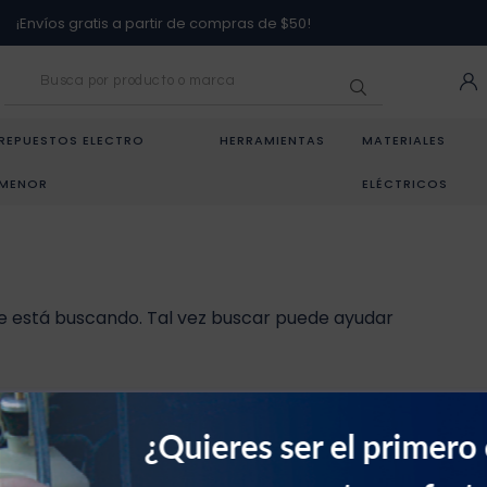
¡Envíos gratis a partir de compras de $50!
REPUESTOS ELECTRO
HERRAMIENTAS
MATERIALES
MENOR
ELÉCTRICOS
 está buscando. Tal vez buscar puede ayudar
¿Quieres ser el primero