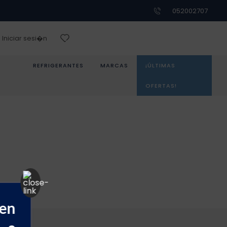
052002707
Iniciar sesi�n
REFRIGERANTES
MARCAS
¡ÚLTIMAS
OFERTAS!
 en