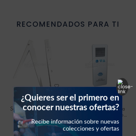
Resistencia blower
RECOMENDADOS PARA TI
Sello vehículos
Sensores vehículos
Válvulas vehículos
Switch vehículos
¿Quieres ser el primero en
UNIVERSAL
UNIVERSAL
conocer nuestras ofertas?
Soporte para split de
Control remoto para
24.000btu
aire acondicionado
Recibe información sobre nuevas
Universal
colecciones y ofertas