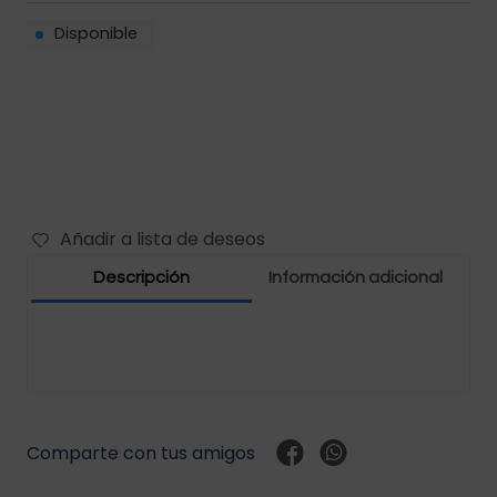
Disponible
Filtros vehículos
Carbones
Abrazaderas vehículos
Manguera vehículos
Motor vehículos
Añadir a lista de deseos
Pernos vehículo
Descripción
Información adicional
Polea templador
Presostato vehículos
Rejilla vehículo
Comparte con tus amigos
Relay vehículos