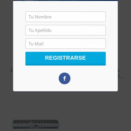
REGISTRARSE
MABE
UNIVERSAL
Control remoto para
Contactor para aire
split inverte Mabe
acondicionado 25A 2P
de 24 Voltios