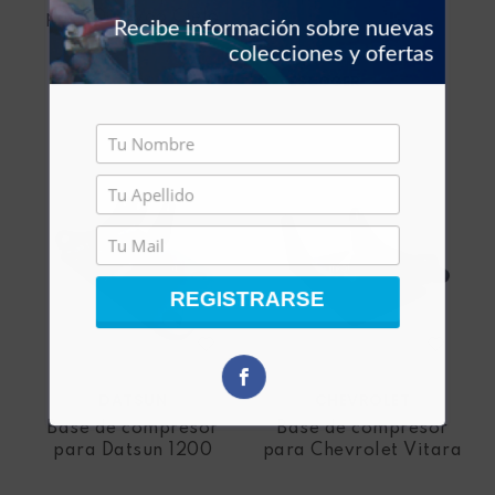
para Daewoo Cielo
Recibe información sobre nuevas
colecciones y ofertas
ESCOGER
REGISTRARSE
DATSUN
CHEVROLET
Base de compresor
Base de compresor
para Datsun 1200
para Chevrolet Vitara