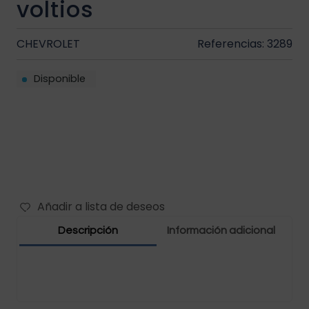
voltios
Filtros vehículos
Carbones
CHEVROLET
Referencias: 3289
Abrazaderas vehículos
Disponible
Manguera vehículos
Motor vehículos
Pernos vehículo
Polea templador
Añadir a lista de deseos
Descripción
Información adicional
Presostato vehículos
Rejilla vehículo
Relay vehículos