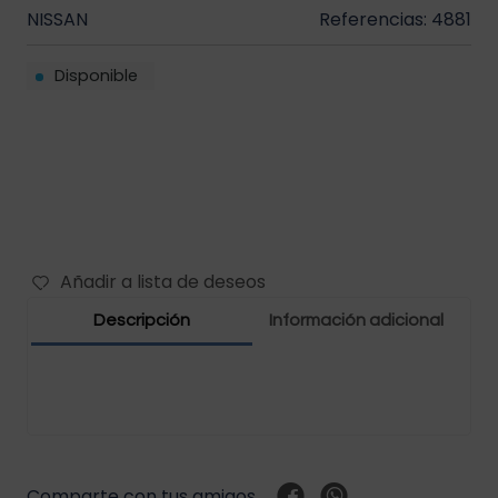
NISSAN
Referencias: 4881
Filtros vehículos
Carbones
Disponible
Abrazaderas vehículos
Manguera vehículos
Motor vehículos
Pernos vehículo
Añadir a lista de deseos
Polea templador
Descripción
Información adicional
Presostato vehículos
Rejilla vehículo
Relay vehículos
Comparte con tus amigos