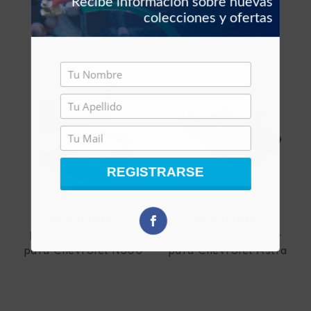
Recibe información sobre nuevas
colecciones y ofertas
ESCOGER
REGISTRARSE
CHEVROLET
CHEVROLET
Base de compresor
Base de compresor
para Chevrolet N300
para Chevrolet Astra