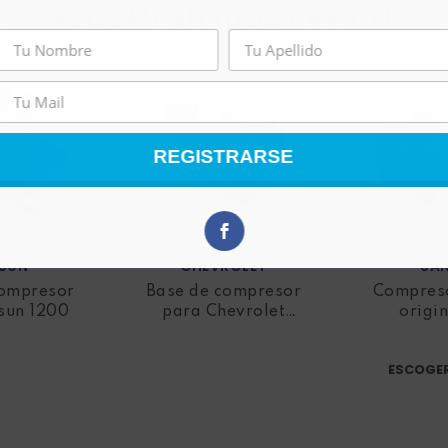
RECOMENDADOS PARA TI
REGISTRARSE
SUN
CHEVROLET
SA
compresor
Base de compresor
Compres
sun 1200
para Chevrolet
origi
Esteem
ESCOGE