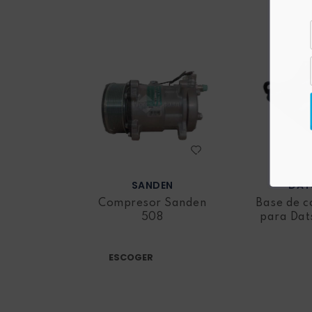
Manguera vehículos
Motor vehículos
Pernos vehículo
Polea templador
Presostato vehículos
SANDEN
DAT
Compresor Sanden
Base de 
Rejilla vehículo
508
para Dat
Relay vehículos
ESCOGER
Resistencia blower