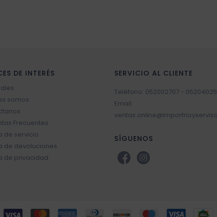
CES DE INTERÉS
SERVICIO AL CLIENTE
sales
Teléfono: 052002707 - 05204025
es somos
Email:
ctanos
ventas.online@imporfrioyservis
tas Frecuentes
ca de servicio
SÍGUENOS
ca de devoluciones
ca de privacidad