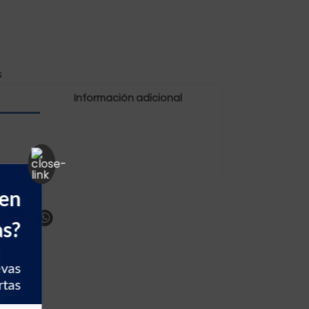
s
Información adicional
 en
as?
evas
rtas