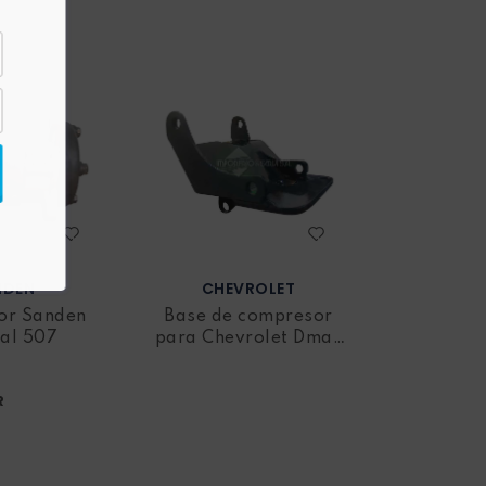
NDEN
CHEVROLET
or Sanden
Base de compresor
nal 507
para Chevrolet Dmax
V6 a gasolina
R