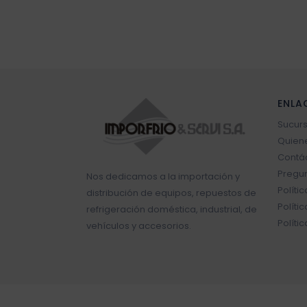
Sello vehículos
Sensores vehículos
Válvulas vehículos
ENLA
Switch vehículos
Sucur
Quien
Contá
Pregun
Nos dedicamos a la importación y
Políti
distribución de equipos, repuestos de
Políti
refrigeración doméstica, industrial, de
Políti
vehículos y accesorios.