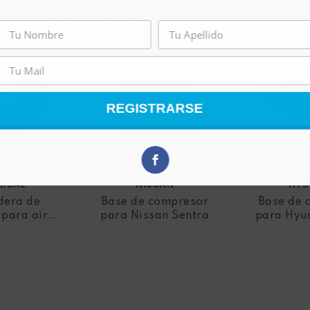
RECOMENDADOS PARA TI
REGISTRARSE
ERSAL
NISSAN
HYU
dera de
Base de compresor
Base de 
para aire
para Nissan Sentra
para Hyu
cionado