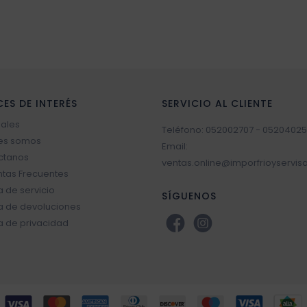
CES DE INTERÉS
SERVICIO AL CLIENTE
sales
Teléfono: 052002707 - 05204025
es somos
Email:
ctanos
ventas.online@imporfrioyservis
tas Frecuentes
ca de servicio
SÍGUENOS
ca de devoluciones
ca de privacidad