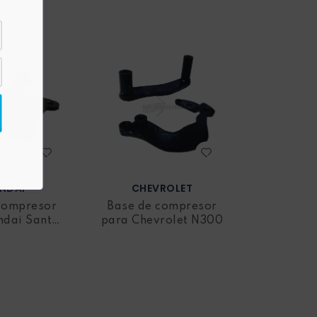
NDAI
CHEVROLET
compresor
Base de compresor
ndai Santa
para Chevrolet N300
Fe