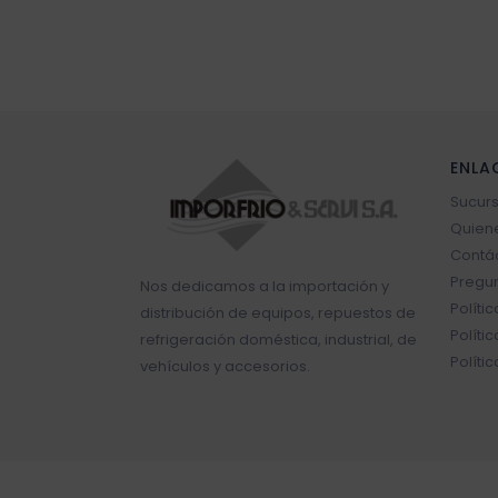
Sello vehículos
Sensores vehículos
Válvulas vehículos
ENLA
Switch vehículos
Sucur
Quien
Contá
Pregun
Nos dedicamos a la importación y
Políti
distribución de equipos, repuestos de
Políti
refrigeración doméstica, industrial, de
Políti
vehículos y accesorios.