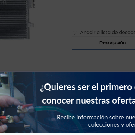
Añadir a lista de deseo
Descripción
¿Quieres ser el primero
Comparte con tus amigos
conocer nuestras ofert
Recibe información sobre nu
colecciones y ofe