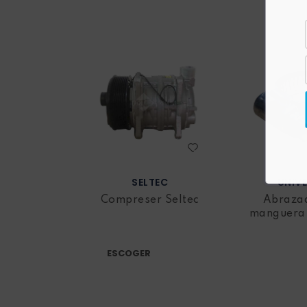
Manguera vehículos
Motor vehículos
Pernos vehículo
Polea templador
Presostato vehículos
SELTEC
UNIV
Compreser Seltec
Abraza
Rejilla vehículo
manguera 
acondi
Relay vehículos
ESCOGER
Resistencia blower