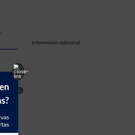
s
Información adicional
 en
as?
evas
rtas