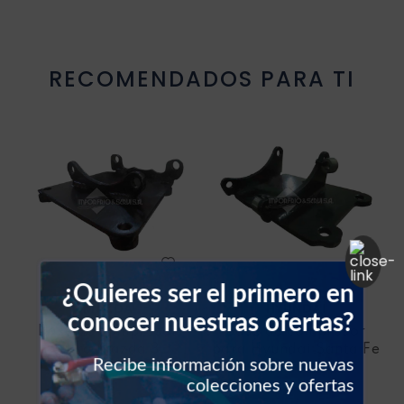
Resistencia blower
RECOMENDADOS PARA TI
Sello vehículos
Sensores vehículos
Válvulas vehículos
Switch vehículos
¿Quieres ser el primero en
MAZDA
HYUNDAI
conocer nuestras ofertas?
Base de compresor
Base de compresor
para Mazda 3
para Hyundai Santa Fe
Recibe información sobre nuevas
colecciones y ofertas