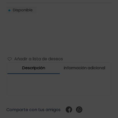
Filtros vehículos
Carbones
Disponible
Abrazaderas vehículos
Manguera vehículos
Motor vehículos
Añadir a lista de deseos
Pernos vehículo
Descripción
Información adicional
Polea templador
Presostato vehículos
Rejilla vehículo
Comparte con tus amigos
Relay vehículos