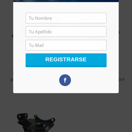
REGISTRARSE
CHEVROLET
HYUNDAI
Base de compresor
Base de compresor
para Chevrolet Swift
para Hyundai Terracan