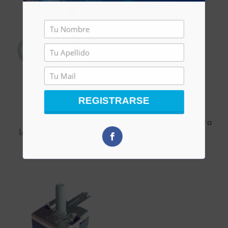
REGISTRARSE
LG
MABE
Presostato de
Agitador de lavadora
lavadora LG modelo
Mabe / Electrolux
651ea1001d