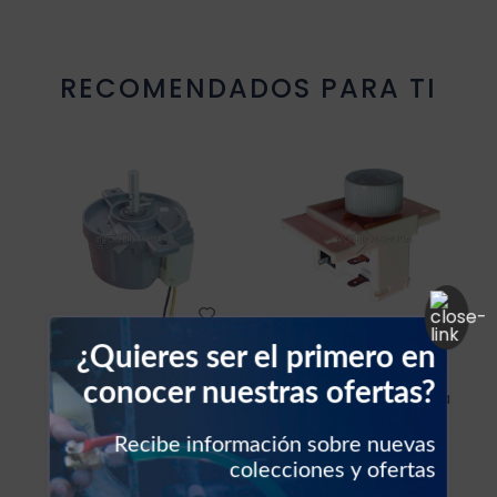
Resistencia blower
RECOMENDADOS PARA TI
Sello vehículos
Sensores vehículos
Válvulas vehículos
Switch vehículos
¿Quieres ser el primero en
UNIVERSAL
UNIVERSAL
conocer nuestras ofertas?
Timer de lavadora
Switch de lavadora
On-off
Recibe información sobre nuevas
colecciones y ofertas