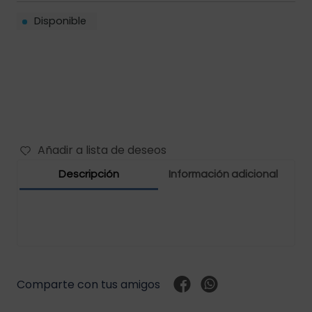
Disponible
Filtros vehículos
Carbones
Abrazaderas vehículos
Manguera vehículos
Motor vehículos
Añadir a lista de deseos
Pernos vehículo
Descripción
Información adicional
Polea templador
Presostato vehículos
Rejilla vehículo
Comparte con tus amigos
Relay vehículos