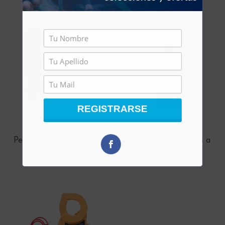
REGISTRARSE
UNIVERSAL
QUALITY
Peinilla de evaporador
Cortador de tubo 1/4 a
1/8 Quality