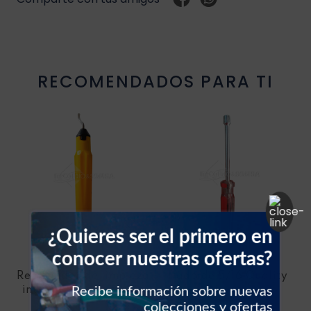
Resistencia blower
Sello vehículos
RECOMENDADOS PARA TI
Sensores vehículos
Válvulas vehículos
Switch vehículos
¿Quieres ser el primero en
conocer nuestras ofertas?
UNIVERSAL
QUALITY
Removedor de limpieza
Dado de 5/16 Quality
Recibe información sobre nuevas
interna para cañerías
colecciones y ofertas