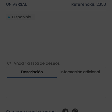
UNIVERSAL
Referencias: 2350
Filtros vehículos
Carbones
Disponible
Abrazaderas vehículos
Manguera vehículos
Motor vehículos
Pernos vehículo
Añadir a lista de deseos
Polea templador
Descripción
Información adicional
Presostato vehículos
Rejilla vehículo
Relay vehículos
Comparte con tus amigos