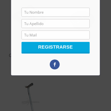
REGISTRARSE
UNIVERSAL
INDURAMA
Quemador de cocina
Perilla de cocina
industrial
Indurama