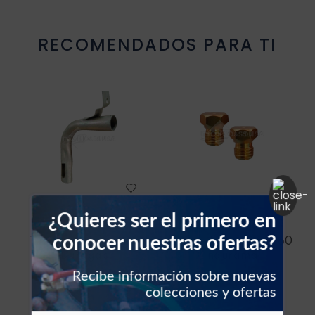
Resistencia blower
RECOMENDADOS PARA TI
Sello vehículos
Sensores vehículos
Válvulas vehículos
Switch vehículos
¿Quieres ser el primero en
DURAGAS
INDURAMA
conocer nuestras ofertas?
Tubo de cocina fino
Ciclor de cocina n. 60
Duragas
Indurama
Recibe información sobre nuevas
colecciones y ofertas