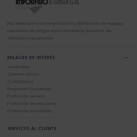
Resistencia blower
Nos dedicamos a la importación y distribución de equipos,
Sello vehículos
repuestos de refrigeración doméstica, industrial, de
vehículos y accesorios.
Sensores vehículos
ENLACES DE INTERÉS
Válvulas vehículos
Sucursales
Quienes somos
Switch vehículos
Contáctanos
Preguntas Frecuentes
Política de servicio
Política de devoluciones
Política de privacidad
SERVICIO AL CLIENTE