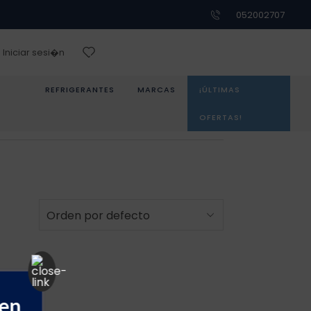
052002707
Iniciar sesi�n
REFRIGERANTES
MARCAS
¡ÚLTIMAS
OFERTAS!
 en