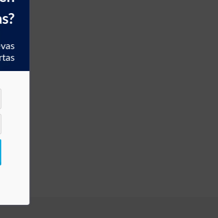
as?
evas
rtas