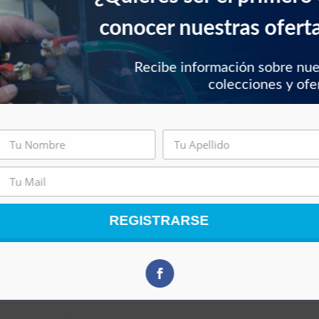
conocer nuestras ofert
Recibe información sobre nu
colecciones y ofe
SIKELAN
otor Sikelan
SCOGER
REGISTRARSE