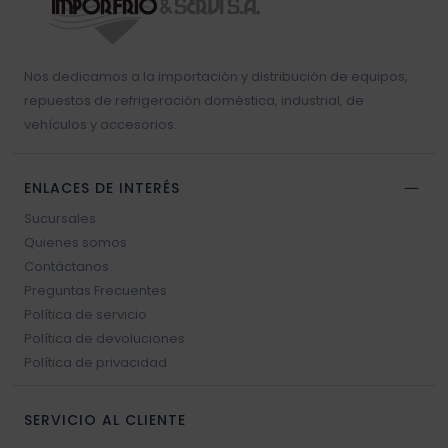
Resistencia blower
Nos dedicamos a la importación y distribución de equipos,
Sello vehículos
repuestos de refrigeración doméstica, industrial, de
vehículos y accesorios.
Sensores vehículos
ENLACES DE INTERÉS
Válvulas vehículos
Sucursales
Quienes somos
Switch vehículos
Contáctanos
Preguntas Frecuentes
Política de servicio
Política de devoluciones
Política de privacidad
SERVICIO AL CLIENTE